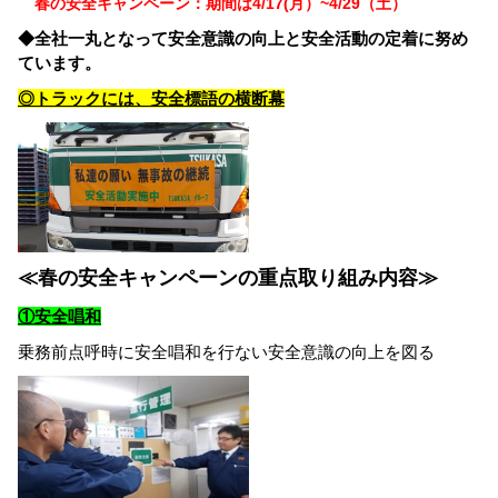
春の安全キャンペーン：期間は4/17(月）~4/29（土）
◆全社一丸となって安全意識の向上と安全活動の定着に努め
ています。
◎トラックには、安全標語の横断幕
≪春の安全キャンペーンの重点取り組み内容≫
①安全唱和
乗務前点呼時に安全唱和を行ない安全意識の向上を図る