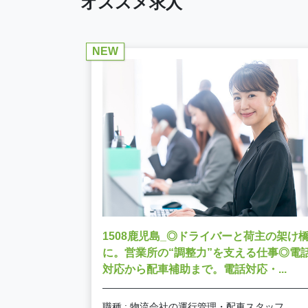
オススメ求人
NEW
1508鹿児島_◎ドライバーと荷主の架け
に。営業所の“調整力”を支える仕事◎電
対応から配車補助まで。電話対応・...
職種 : 物流会社の運行管理・配車スタッフ