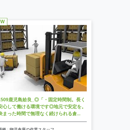
EW
NEW
1207鳥
無事故手当
こそ生活も仕
職種 : 中
1509鹿児島姶良_◎「・固定時間制。長く
雇用形態 : 
安心して働ける環境です◎地元で安定を。
エリア : 鳥
決まった時間で無理なく続けられる倉...
職種 : 物流倉庫の作業スタッフ