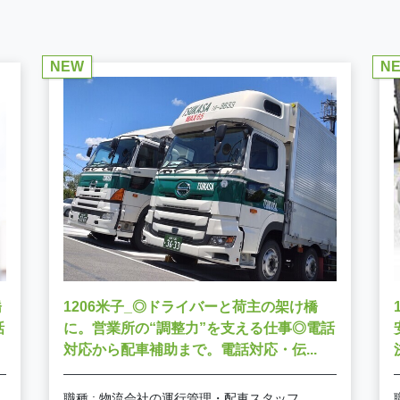
NEW
N
橋
1206米子_◎ドライバーと荷主の架け橋
話
に。営業所の“調整力”を支える仕事◎電話
対応から配車補助まで。電話対応・伝...
職種 : 物流会社の運行管理・配車スタッフ