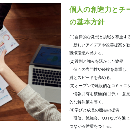
個人の創造力とチ
の基本方針
(1)自律的な発想と挑戦を尊重す
新しいアイデアや改善提案を歓
職場環境を整える。
(2)役割と強みを活かした協働
個々の専門性や経験を尊重し、
質とスピードを高める。
(3)オープンで建設的なコミュニ
情報共有を積極的に行い、意見
的な解決策を導く。
(4)学びと成長の機会の提供
研修、勉強会、OJTなどを通
つながる循環をつくる。