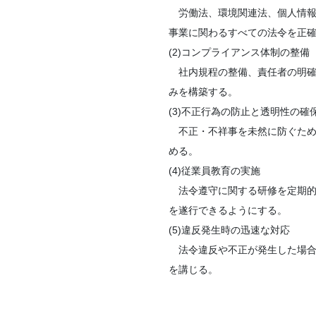
労働法、環境関連法、個人情報
事業に関わるすべての法令を正
(2)コンプライアンス体制の整備
社内規程の整備、責任者の明確
みを構築する。
(3)不正行為の防止と透明性の確
不正・不祥事を未然に防ぐため
める。
(4)従業員教育の実施
法令遵守に関する研修を定期的
を遂行できるようにする。
(5)違反発生時の迅速な対応
法令違反や不正が発生した場合
を講じる。