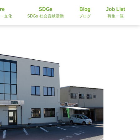
re
SDGs
Blog
Job List
・文化
SDGs 社会貢献活動
ブログ
募集一覧