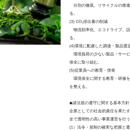
分別の徹底、リサイクルの推進
る。
(3) CO₂排出量の削減
物流効率化、エコドライブ、設
る。
(4)環境に配慮した調達・製品選
環境負荷の少ない製品・サービ
保全に取り組む。
(5)従業員への教育・啓発
環境保全に関する教育・研修を
を整える。
◆諸法規の遵守に関する基本方針
企業としての社会的責任を果た
全で透明性の高い事業運営を行
(1）法令・規制の確実な把握と