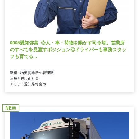
0905愛知弥富_◎人・車・荷物を動かす司令塔。営業所
のすべてを見渡すポジション◎ドライバーも事務スタッ
フも育てる...
職種 : 物流営業所の管理職
雇用形態 : 正社員
エリア : 愛知県弥富市
NEW