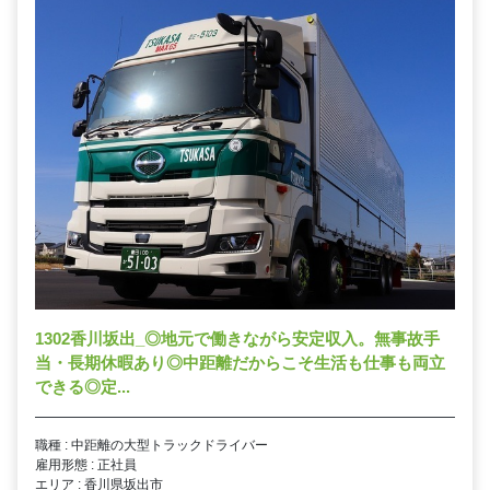
1302香川坂出_◎地元で働きながら安定収入。無事故手
当・長期休暇あり◎中距離だからこそ生活も仕事も両立
できる◎定...
職種 : 中距離の大型トラックドライバー
雇用形態 : 正社員
エリア : 香川県坂出市