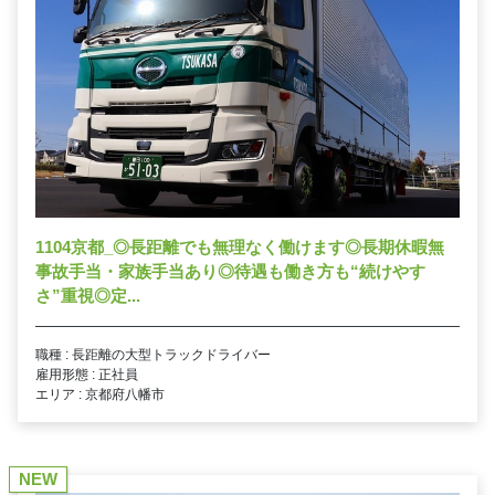
1104京都_◎長距離でも無理なく働けます◎長期休暇無
事故手当・家族手当あり◎待遇も働き方も“続けやす
さ”重視◎定...
職種 : 長距離の大型トラックドライバー
雇用形態 : 正社員
エリア : 京都府八幡市
NEW