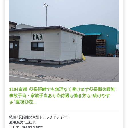
1104京都_◎長距離でも無理なく働けます◎長期休暇無
事故手当・家族手当あり◎待遇も働き方も“続けやす
さ”重視◎定...
職種 : 長距離の大型トラックドライバー
雇用形態 : 正社員
エリア : 京都府八幡市