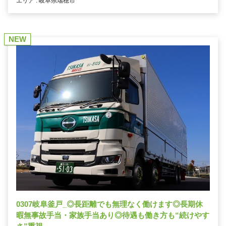
エリア : 岐阜県瑞穂市
NEW
0307岐阜釜戸_◎長距離でも無理なく働けます◎長期休
暇無事故手当・家族手当あり◎待遇も働き方も“続けやす