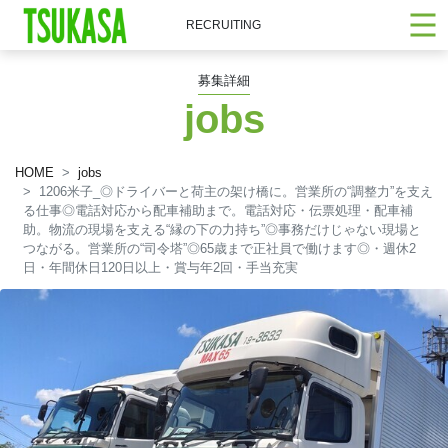
RECRUITING
募集詳細
jobs
HOME
jobs
1206米子_◎ドライバーと荷主の架け橋に。営業所の“調整力”を支え
る仕事◎電話対応から配車補助まで。電話対応・伝票処理・配車補
助。物流の現場を支える“縁の下の力持ち”◎事務だけじゃない現場と
つながる。営業所の“司令塔”◎65歳まで正社員で働けます◎・週休2
日・年間休日120日以上・賞与年2回・手当充実