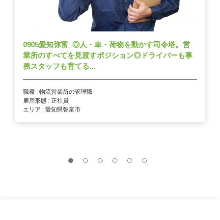
0905愛知弥富_◎人・車・荷物を動かす司令塔。営
業所のすべてを見渡すポジション◎ドライバーも事
務スタッフも育てる...
職種 : 物流営業所の管理職
雇用形態 : 正社員
エリア : 愛知県弥富市