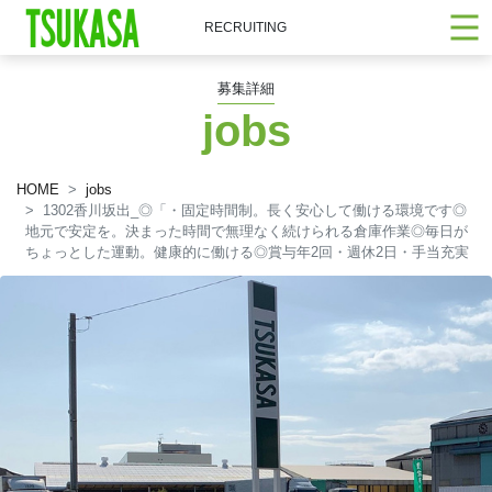
RECRUITING
募集詳細
jobs
HOME
jobs
1302香川坂出_◎「・固定時間制。長く安心して働ける環境です◎
地元で安定を。決まった時間で無理なく続けられる倉庫作業◎毎日が
ちょっとした運動。健康的に働ける◎賞与年2回・週休2日・手当充実