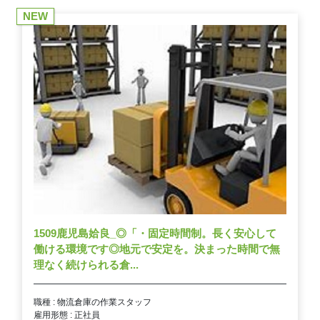
NEW
1509鹿児島姶良_◎「・固定時間制。長く安心して
働ける環境です◎地元で安定を。決まった時間で無
理なく続けられる倉...
職種 : 物流倉庫の作業スタッフ
雇用形態 : 正社員