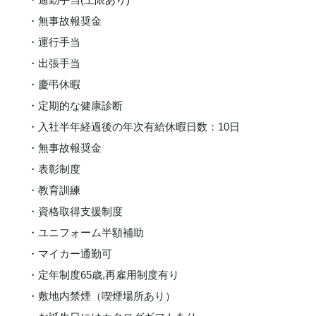
・無事故報奨金
・運行手当
・出張手当
・慶弔休暇
・定期的な健康診断
・入社半年経過後の年次有給休暇日数：10日
・無事故報奨金
・表彰制度
・教育訓練
・資格取得支援制度
・ユニフォーム半額補助
・マイカー通勤可
・定年制度65歳,再雇用制度有り
・敷地内禁煙（喫煙場所あり）