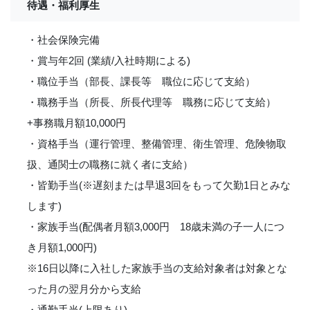
待遇・福利厚生
・社会保険完備
・賞与年2回 (業績/入社時期による)
・職位手当（部長、課長等 職位に応じて支給）
・職務手当（所長、所長代理等 職務に応じて支給）
+事務職月額10,000円
・資格手当（運行管理、整備管理、衛生管理、危険物取
扱、通関士の職務に就く者に支給）
・皆勤手当(※遅刻または早退3回をもって欠勤1日とみな
します)
・家族手当(配偶者月額3,000円 18歳未満の子一人につ
き月額1,000円)
※16日以降に入社した家族手当の支給対象者は対象とな
った月の翌月分から支給
・通勤手当(上限あり)