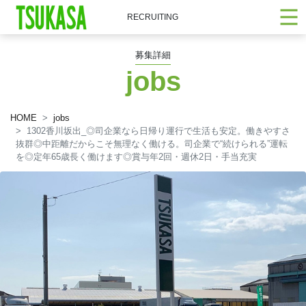
RECRUITING
募集詳細
jobs
HOME
jobs
1302香川坂出_◎司企業なら日帰り運行で生活も安定。働きやすさ
抜群◎中距離だからこそ無理なく働ける。司企業で“続けられる”運転
を◎定年65歳長く働けます◎賞与年2回・週休2日・手当充実