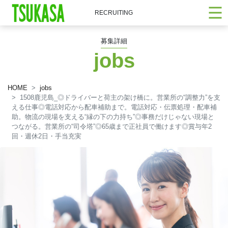
RECRUITING
募集詳細
jobs
HOME
jobs
1508鹿児島_◎ドライバーと荷主の架け橋に。営業所の“調整力”を支
える仕事◎電話対応から配車補助まで。電話対応・伝票処理・配車補
助。物流の現場を支える“縁の下の力持ち”◎事務だけじゃない現場と
つながる。営業所の“司令塔”◎65歳まで正社員で働けます◎賞与年2
回・週休2日・手当充実