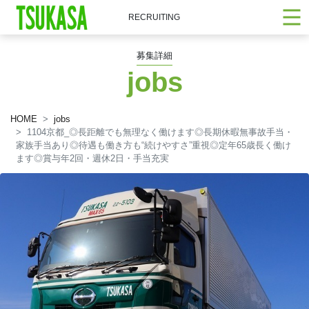
RECRUITING
募集詳細
jobs
HOME
jobs
1104京都_◎長距離でも無理なく働けます◎長期休暇無事故手当・
家族手当あり◎待遇も働き方も“続けやすさ”重視◎定年65歳長く働け
ます◎賞与年2回・週休2日・手当充実