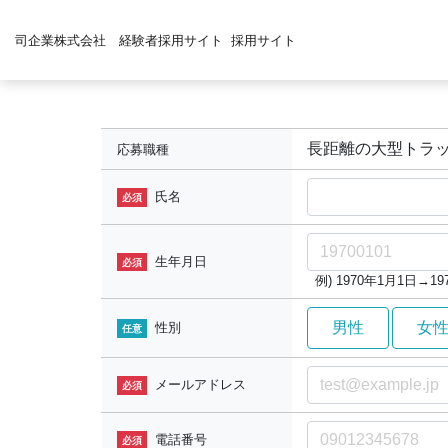
司企業株式会社 経験者採用サイト
採用サイト
長距離の大型トラ
応募職種
氏名
必須
生年月日
必須
例) 1970年1月1日→197
男性
女
性別
任意
メールアドレス
必須
電話番号
必須