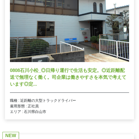
0808石川小松_◎日帰り運行で生活も安定。◎近距離配
送で無理なく働く。司企業は働きやすさを本気で考えて
います◎定...
職種 : 近距離の大型トラックドライバー
雇用形態 : 正社員
エリア : 石川県白山市
NEW