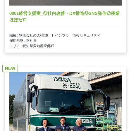
0001経営支援室_◎社内改善・DX推進◎SNS発信◎残業
ほぼゼロ
職種 : 物流会社のDX推進 ITインフラ 情報セキュリティ
雇用形態 : 正社員
エリア : 愛知県愛知郡東郷町
NEW