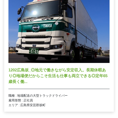
1202広島坂_◎地元で働きながら安定収入。長期休暇あ
り◎地場便だからこそ生活も仕事も両立できる◎定年65
歳長く働...
職種 : 地場配送の大型トラックドライバー
雇用形態 : 正社員
エリア : 広島県安芸郡坂町