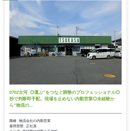
0702古河_◎運ぶ”をつなぐ調整のプロフェッショナル◎
秒で判断即手配。現場を止めない内勤営業◎未経験か
ら“物流の...
職種 : 物流会社の内勤営業
雇用形態 : 正社員