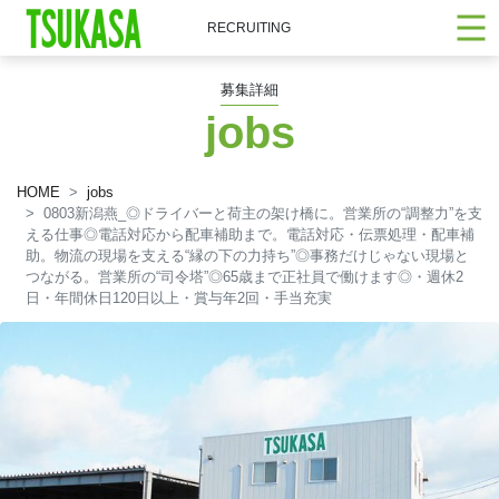
RECRUITING
募集詳細
jobs
HOME
jobs
0803新潟燕_◎ドライバーと荷主の架け橋に。営業所の“調整力”を支
える仕事◎電話対応から配車補助まで。電話対応・伝票処理・配車補
助。物流の現場を支える“縁の下の力持ち”◎事務だけじゃない現場と
つながる。営業所の“司令塔”◎65歳まで正社員で働けます◎・週休2
日・年間休日120日以上・賞与年2回・手当充実