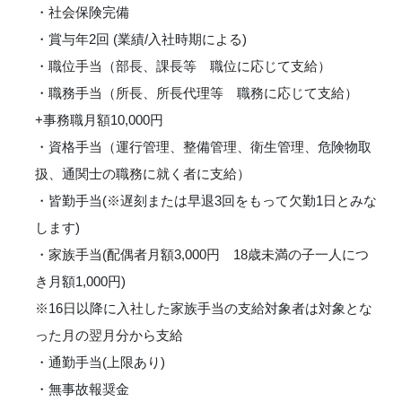
・社会保険完備
・賞与年2回 (業績/入社時期による)
・職位手当（部長、課長等 職位に応じて支給）
・職務手当（所長、所長代理等 職務に応じて支給）
+事務職月額10,000円
・資格手当（運行管理、整備管理、衛生管理、危険物取
扱、通関士の職務に就く者に支給）
・皆勤手当(※遅刻または早退3回をもって欠勤1日とみな
します)
・家族手当(配偶者月額3,000円 18歳未満の子一人につ
き月額1,000円)
※16日以降に入社した家族手当の支給対象者は対象とな
った月の翌月分から支給
・通勤手当(上限あり)
・無事故報奨金