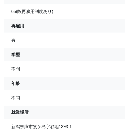
65歳(再雇用制度あり)
再雇用
有
学歴
不問
年齢
不問
就業場所
新潟県燕市笈ケ島字谷地1393-1