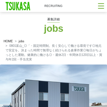
RECRUITING
募集詳細
jobs
HOME
jobs
0801富山_◎「・固定時間制。長く安心して働ける環境です◎地元
で安定を。決まった時間で無理なく続けられる倉庫作業◎毎日がちょ
っとした運動。健康的に働ける◎・週休2日・年間休日120日以上・賞
与年2回・手当充実