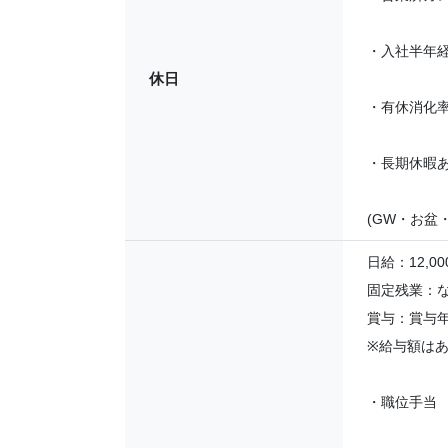
・入社半年経
休日
・有休消化率
・長期休暇
(GW・お盆
日給：12,000
固定残業：
賞与：賞与年
※給与額は
・職位手当