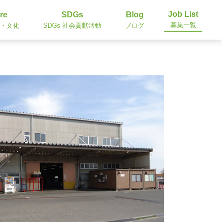
Job List
re
SDGs
Blog
募集一覧
・文化
SDGs 社会貢献活動
ブログ