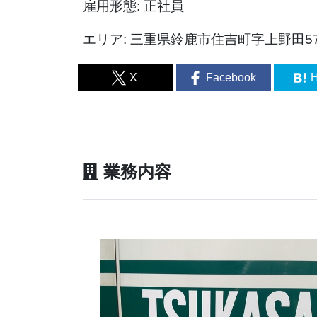
雇用形態: 正社員
エリア: 三重県鈴鹿市住吉町字上野田578
X
Facebook
H
業務内容