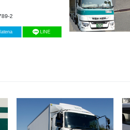
9-2
atena
LINE