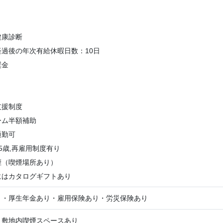
健康診断
過後の年次有給休暇日数：10日
奨金
支援制度
ーム半額補助
通勤可
5歳,再雇用制度有り
煙（喫煙場所あり）
にはカタログギフトあり
り・厚生年金あり・雇用保険あり・労災保険あり
・敷地内喫煙スペースあり