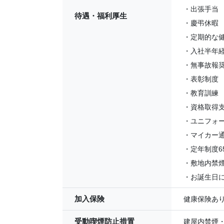
・出張手当
待遇・福利厚生
・慶弔休暇
・定期的な
・入社半年経
・無事故報
・表彰制度
・教育訓練
・資格取得
・ユニフォ
・マイカー
・定年制度6
・敷地内禁
・お誕生日
加入保険
健康保険あ
受動喫煙防止措置
建屋内禁煙