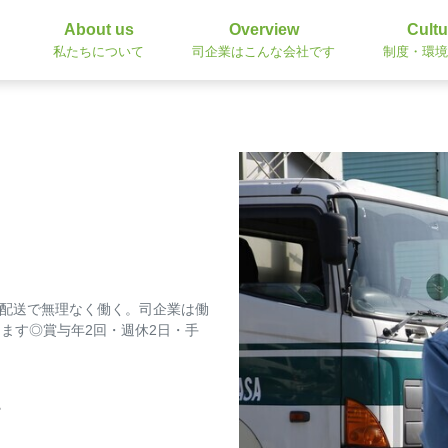
About us
Overview
Cultu
私たちについて
司企業はこんな会社です
制度・環境
離配送で無理なく働く。司企業は働
ます◎賞与年2回・週休2日・手
ー