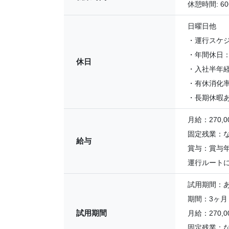
休憩時間: 6
日曜日他
・運行スケ
・年間休日：
休日
・入社半年経
・有休消化率
・長期休暇あ
月給：270,00
固定残業：
給与
賞与：賞与年
運行ルート
試用期間：
期間：3ヶ月
試用期間
月給：270,00
固定残業：