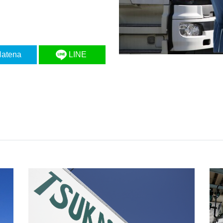
atena
LINE