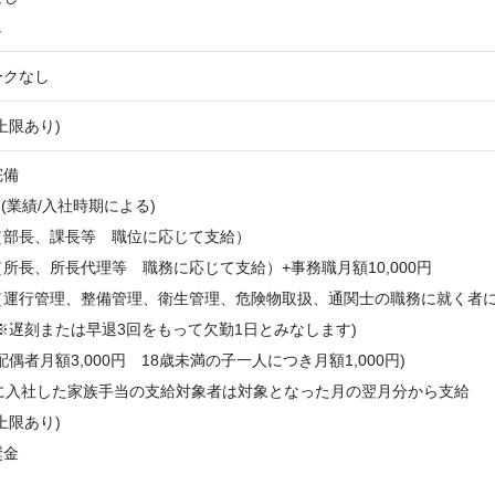
し
ークなし
上限あり)
完備
 (業績/入社時期による)
（部長、課長等 職位に応じて支給）
所長、所長代理等 職務に応じて支給）+事務職月額10,000円
（運行管理、整備管理、衛生管理、危険物取扱、通関士の職務に就く者
※遅刻または早退3回をもって欠勤1日とみなします)
偶者月額3,000円 18歳未満の子一人につき月額1,000円)
降に入社した家族手当の支給対象者は対象となった月の翌月分から支給
上限あり)
奨金