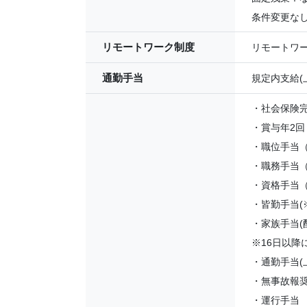
条件変更な
リモートワーク制度
リモートワ
通勤手当
規定内支給(
・社会保険
・賞与年2回
・職位手当
・職務手当（
・資格手当
・皆勤手当(
・家族手当(配
※16日以
・通勤手当(
・無事故報
・運行手当