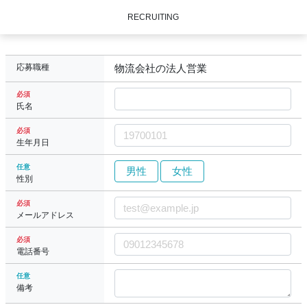
RECRUITING
応募職種
物流会社の法人営業
必須
氏名
必須
生年月日
任意
男性
女性
性別
必須
メールアドレス
必須
電話番号
任意
備考